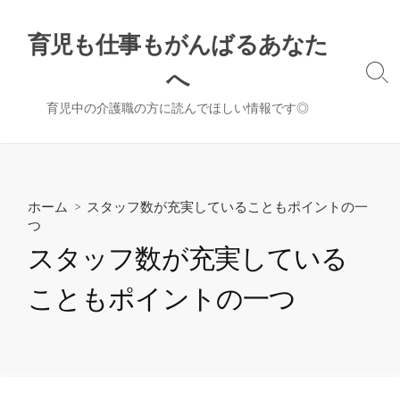
コ
ン
育児も仕事もがんばるあなた
テ
へ
ン
検
索
ツ
育児中の介護職の方に読んでほしい情報です◎
切
へ
り
ス
替
え
キ
ッ
ホーム
> スタッフ数が充実していることもポイントの一
プ
つ
スタッフ数が充実している
こともポイントの一つ